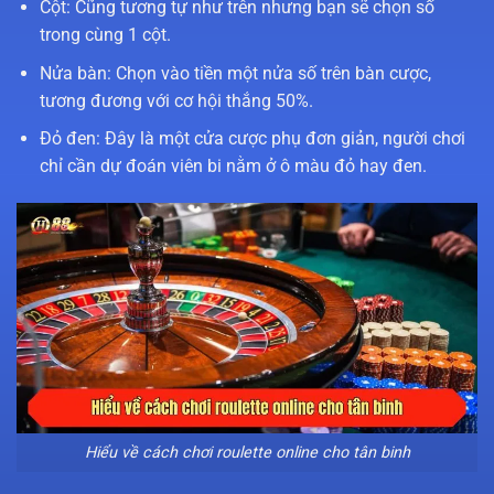
Cột: Cũng tương tự như trên nhưng bạn sẽ chọn số
trong cùng 1 cột.
Nửa bàn: Chọn vào tiền một nửa số trên bàn cược,
tương đương với cơ hội thắng 50%.
Đỏ đen: Đây là một cửa cược phụ đơn giản, người chơi
chỉ cần dự đoán viên bi nằm ở ô màu đỏ hay đen.
Hiểu về cách chơi roulette online cho tân binh