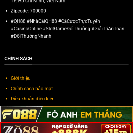
TP. Hồ Chí Minh, Việt Nam
Zipcode: 700000
#QH88 #NhàCáiQH88 #CáCượcTrựcTuyến
#CasinoOnline #SlotGameĐổiThưởng #GiảiTríAnToàn
#ĐổiThưởngNhanh
CHÍNH SÁCH
Giới thiệu
Chính sách bảo mật
Điều khoản điều kiện
Chơi có trách nhiệm
Liên hệ
Câu hỏi thường gặp