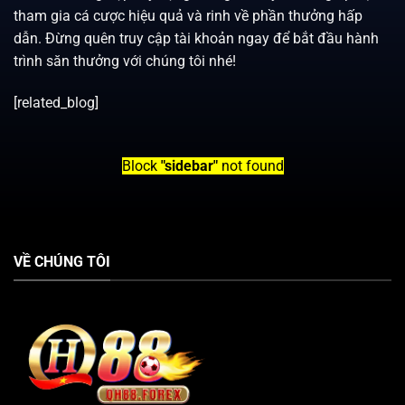
tham gia cá cược hiệu quả và rinh về phần thưởng hấp
dẫn. Đừng quên truy cập tài khoản ngay để bắt đầu hành
trình săn thưởng với chúng tôi nhé!
[related_blog]
Block
"sidebar"
not found
VỀ CHÚNG TÔI