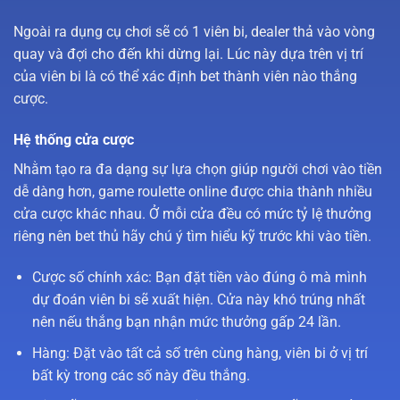
Ngoài ra dụng cụ chơi sẽ có 1 viên bi, dealer thả vào vòng
quay và đợi cho đến khi dừng lại. Lúc này dựa trên vị trí
của viên bi là có thể xác định bet thành viên nào thắng
cược.
Hệ thống cửa cược
Nhằm tạo ra đa dạng sự lựa chọn giúp người chơi vào tiền
dễ dàng hơn, game roulette online được chia thành nhiều
cửa cược khác nhau. Ở mỗi cửa đều có mức tỷ lệ thưởng
riêng nên bet thủ hãy chú ý tìm hiểu kỹ trước khi vào tiền.
Cược số chính xác: Bạn đặt tiền vào đúng ô mà mình
dự đoán viên bi sẽ xuất hiện. Cửa này khó trúng nhất
nên nếu thắng bạn nhận mức thưởng gấp 24 lần.
Hàng: Đặt vào tất cả số trên cùng hàng, viên bi ở vị trí
bất kỳ trong các số này đều thắng.