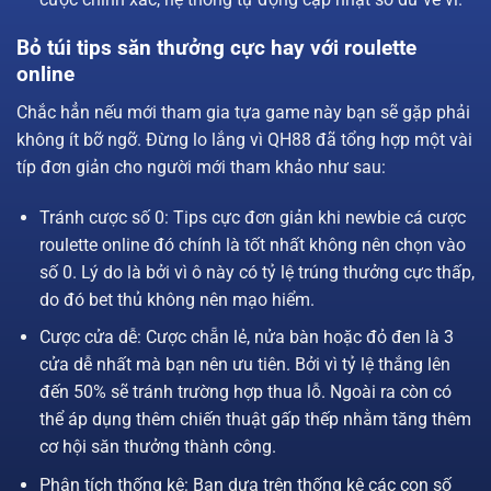
Bỏ túi tips săn thưởng cực hay với roulette
online
Chắc hẳn nếu mới tham gia tựa game này bạn sẽ gặp phải
không ít bỡ ngỡ. Đừng lo lắng vì QH88 đã tổng hợp một vài
típ đơn giản cho người mới tham khảo như sau:
Tránh cược số 0: Tips cực đơn giản khi newbie cá cược
roulette online đó chính là tốt nhất không nên chọn vào
số 0. Lý do là bởi vì ô này có tỷ lệ trúng thưởng cực thấp,
do đó bet thủ không nên mạo hiểm.
Cược cửa dễ: Cược chẵn lẻ, nửa bàn hoặc đỏ đen là 3
cửa dễ nhất mà bạn nên ưu tiên. Bởi vì tỷ lệ thắng lên
đến 50% sẽ tránh trường hợp thua lỗ. Ngoài ra còn có
thể áp dụng thêm chiến thuật gấp thếp nhằm tăng thêm
cơ hội săn thưởng thành công.
Phân tích thống kê: Bạn dựa trên thống kê các con số